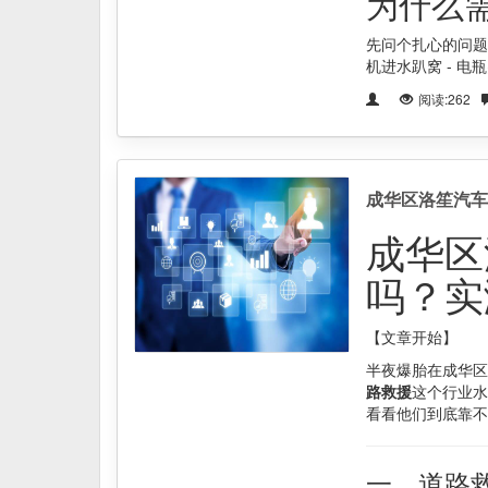
为什么需
先问个扎心的问题
机进水趴窝 - 电
阅读:262
成华区洛笙汽车
成华区
吗？实
【文章开始】
半夜爆胎在成华区
路救援
这个行业水
看看他们到底靠不
一、道路