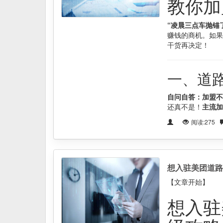
教你加
“凌晨三点车抛锚
赚钱的商机。如果
干货再决定！
一、道
自问自答：加盟不
还真不是！
主流加
阅读:275
想入驻美团道路
【文章开始】
想入驻