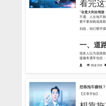
看完这
“在意大利自驾游
不通、人生地不熟
要不要加购道路救
别急，咱们掰开揉
一、道
很多人以为道路救
援服务通常包括：
阅读:338
想靠拖车赚钱？
【文章开始】
想靠拖