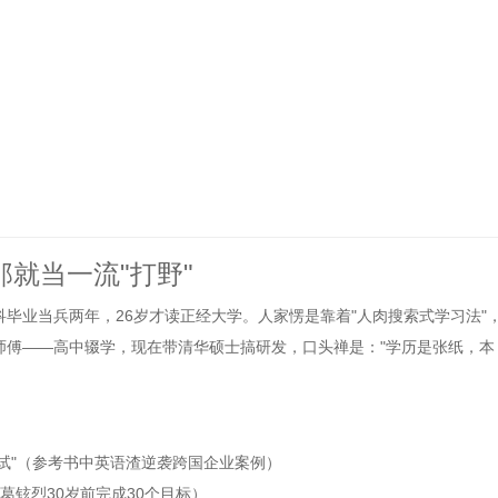
那就当一流"打野"
毕业当兵两年，26岁才读正经大学。人家愣是靠着"人肉搜索式学习法"
师傅——高中辍学，现在带清华硕士搞研发，口头禅是："学历是张纸，本
试试"（参考书中英语渣逆袭跨国企业案例）
葛铉烈30岁前完成30个目标）