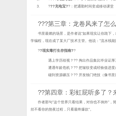
?
??充电宝?
?：把通勤时间变成移动课堂
???第三章：龙卷风来了怎么
书里最燃的场景，是作者说"如果现实让你跪下，
学编程，现在成了某大厂技术主管。他说："流水线能
?
?现实毒打生存指南?
?
遇上学历歧视？?? 掏出作品集比毕业证厚
遭遇年龄危机？?? 把皱纹变成经验值进度
碰到资源碾压？?? 开发独门绝技（像书
??第四章：彩虹屁听多了？
作者那句"这个世界只看结果，对你也不例外"，
丝不看你的熬夜过程，只看最终爆款"。