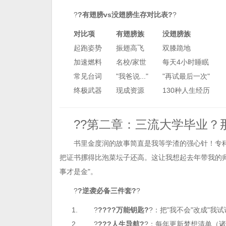
?
?有翅膀vs没翅膀生存对比表?
?
对比项
有翅膀族
没翅膀族
起跑姿势
振翅高飞
双膝跪地
加速燃料
名校/家世
每天4小时睡眠
常见台词
"我爸说..."
"再试最后一次"
终极武器
现成资源
130种人生经历
??第二章：三流大学毕业？
书里金度润的故事简直是我等学渣的强心针！专科
把证书摞得比泡菜坛子还高。这让我想起去年带我的
事才是金"。
?
?逆袭必备三件套?
?
?
????万能钥匙?
?：把"我不会"改成"我
?
???人生导航?
?：每年更新梦想清单（诸