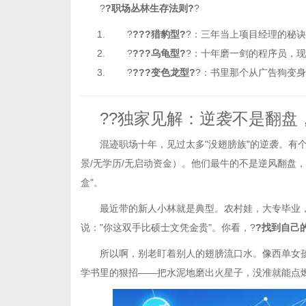
?
?职场丛林生存法则?
?
?
???猎豹型?
?：三年当上项目经理的秘
?
???乌龟型?
?：十年磨一剑的程序员，
?
???变色龙型?
?：书里那个从广告狗变
??独家见解：逆袭不是翻盘
混迹职场十年，见过太多"没翅膀族"的逆袭。有个数
景/无学历/无启动资金）。他们最牛的不是逆风翻盘
盒"。
最近带的新人小林就是典型。农村娃，大专毕业
说："你这双手比硕士文凭金贵"。你看，?
?找到自己
所以啊，别老盯着别人的翅膀流口水。像西单女孩
学书里的狠招——把水泥地磨出火星子，没准就能点