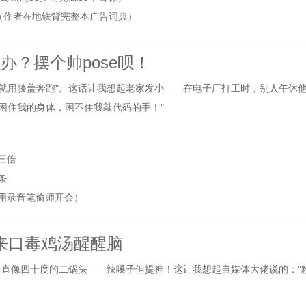
（作者在地铁背完整本广告词典）
办？摆个帅pose呗！
就用膝盖奔跑"。这话让我想起老家发小——在电子厂打工时，别人午休
困住我的身体，困不住我敲代码的手！"
三倍
条
里用录音笔偷师开会）
来口毒鸡汤醒醒脑
简直像四十度的二锅头——辣嗓子但提神！这让我想起自媒体大佬说的："