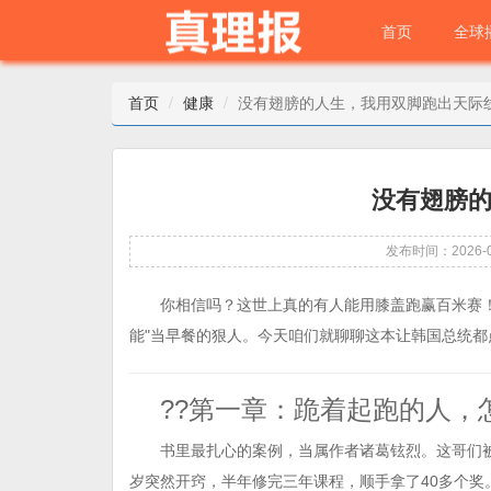
首页
全球
首页
健康
没有翅膀的人生，我用双脚跑出天际
没有翅膀
发布时间：2026-0
你相信吗？这世上真的有人能用膝盖跑赢百米赛
能"当早餐的狠人。今天咱们就聊聊这本让韩国总统
??第一章：跪着起跑的人，
书里最扎心的案例，当属作者诸葛铉烈。这哥们被
岁突然开窍，半年修完三年课程，顺手拿了40多个奖