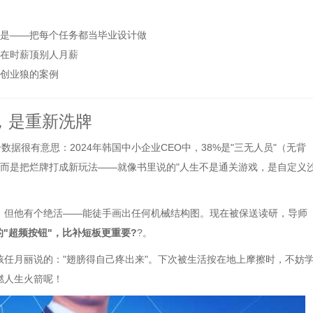
诀是——把每个任务都当毕业设计做
现在时薪顶别人月薪
身创业狼的案例
，是重新洗牌
据很有意思：2024年韩国中小企业CEO中，38%是"三无人员"（无背
，而是把烂牌打成新玩法——就像书里说的"人生不是通关游戏，是自定义
，但他有个绝活——能徒手画出任何机械结构图。现在被保送读研，导师
的"超频按钮"，比补短板更重要?
?。
任月丽说的："翅膀得自己疼出来"。下次被生活按在地上摩擦时，不妨
燃人生火箭呢！