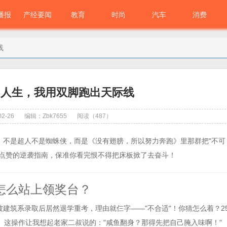
播报
产经要闻
教育
时尚
汽车
消费
线
的人生，我用双脚跑出天际线
2-26
编辑：Zbk7655
阅读（487）
！不是超人不是蜘蛛侠，而是《没有翅膀，所以努力奔跑》里那群把"不可
都点赞的逆袭指南，保准你看完恨不得把床板掀了去奋斗！
怎么站上领奖台？
建筑系录取后居然退学重考，理由就仨字——"不合适"！你猜怎么着？2
。这操作让我想起老家二叔说的："咸鱼翻身？那得先把自己腌入味啊！"