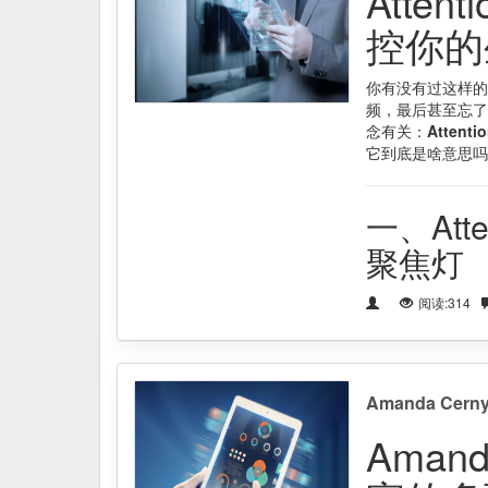
Atte
控你的
你有没有过这样的
频，最后甚至忘了
念有关：
Attenti
它到底是啥意思吗
一、At
聚焦灯
阅读:314
Amanda C
Aman