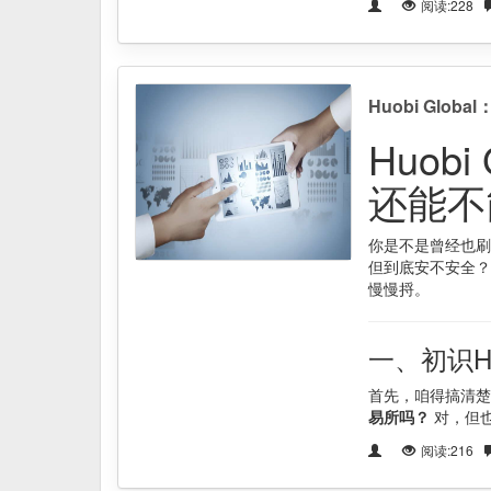
阅读:228
Huobi Glo
Huob
还能不
你是不是曾经也刷到
但到底安不安全？
慢慢捋。
一、初识H
首先，咱得搞清楚
易所吗？
对，但
阅读:216