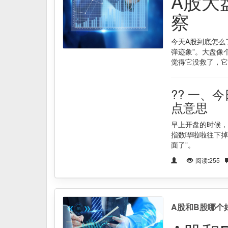
A股大
察
今天A股到底怎么
弹迹象”。大盘像
觉得它没救了，它
?? 一、
点意思
早上开盘的时候，
指数哗啦啦往下掉
面了”。
阅读:255
A股和B股哪个