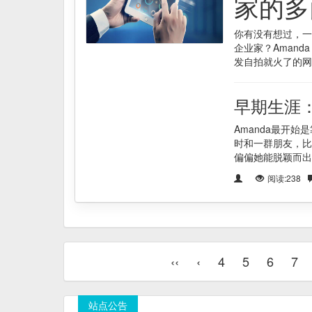
家的多
你有没有想过，一
企业家？Amand
发自拍就火了的网
早期生涯
Amanda最开
时和一群朋友，比
偏偏她能脱颖而出
阅读:238
‹‹
‹
4
5
6
7
站点公告